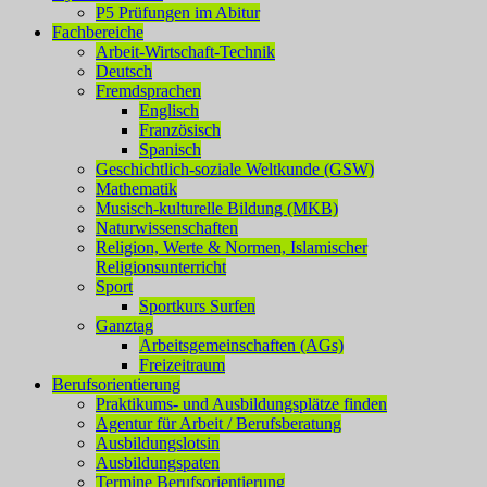
P5 Prüfungen im Abitur
Fachbereiche
Arbeit-Wirtschaft-Technik
Deutsch
Fremdsprachen
Englisch
Französisch
Spanisch
Geschichtlich-soziale Weltkunde (GSW)
Mathematik
Musisch-kulturelle Bildung (MKB)
Naturwissenschaften
Religion, Werte & Normen, Islamischer
Religionsunterricht
Sport
Sportkurs Surfen
Ganztag
Arbeitsgemeinschaften (AGs)
Freizeitraum
Berufsorientierung
Praktikums- und Ausbildungsplätze finden
Agentur für Arbeit / Berufsberatung
Ausbildungslotsin
Ausbildungspaten
Termine Berufsorientierung