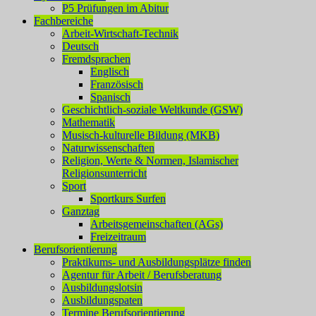
P5 Prüfungen im Abitur
Fachbereiche
Arbeit-Wirtschaft-Technik
Deutsch
Fremdsprachen
Englisch
Französisch
Spanisch
Geschichtlich-soziale Weltkunde (GSW)
Mathematik
Musisch-kulturelle Bildung (MKB)
Naturwissenschaften
Religion, Werte & Normen, Islamischer
Religionsunterricht
Sport
Sportkurs Surfen
Ganztag
Arbeitsgemeinschaften (AGs)
Freizeitraum
Berufsorientierung
Praktikums- und Ausbildungsplätze finden
Agentur für Arbeit / Berufsberatung
Ausbildungslotsin
Ausbildungspaten
Termine Berufsorientierung