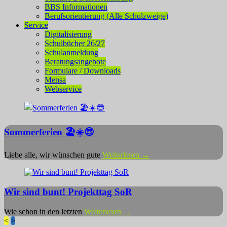
BBS Informationen
Berufsorientierung (Alle Schulzweige)
Service
Digitalisierung
Schulbücher 26/27
Schulanmeldung
Beratungsangebote
Formulare / Downloads
Mensa
Webservice
Sommerferien 🏖️☀️😎
Liebe alle, wir wünschen gute
Weiterlesen →
Wir sind bunt! Projekttag SoR
Wie schon in den letzten
Weiterlesen →
<
>