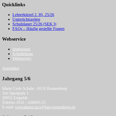
Quicklinks
Lehrerkürzel 2. Hj. 25/26
Unterrichtszeiten
Schulplaner 25/26 (SEK I)
FAQs – Häufig gestellte Fragen
Webservice
Impressum
Schulleitung
Webservice
Anmelden
Jahrgang 5/6
Marie Curie Schule - KGS Ronnenberg
Am Sportpark 1
30952 Empelde
Telefon: 0511 / 438693-25
E-mail:
verwaltung.mcs@kgs-ronnenberg.eu