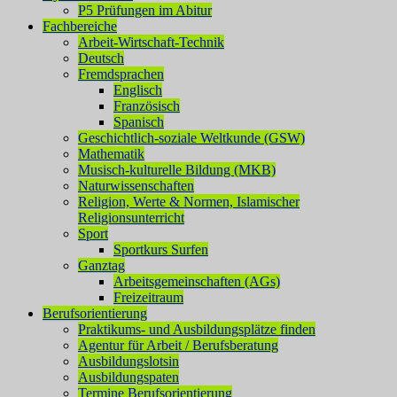
P5 Prüfungen im Abitur
Fachbereiche
Arbeit-Wirtschaft-Technik
Deutsch
Fremdsprachen
Englisch
Französisch
Spanisch
Geschichtlich-soziale Weltkunde (GSW)
Mathematik
Musisch-kulturelle Bildung (MKB)
Naturwissenschaften
Religion, Werte & Normen, Islamischer
Religionsunterricht
Sport
Sportkurs Surfen
Ganztag
Arbeitsgemeinschaften (AGs)
Freizeitraum
Berufsorientierung
Praktikums- und Ausbildungsplätze finden
Agentur für Arbeit / Berufsberatung
Ausbildungslotsin
Ausbildungspaten
Termine Berufsorientierung