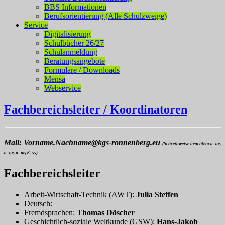
BBS Informationen
Berufsorientierung (Alle Schulzweige)
Service
Digitalisierung
Schulbücher 26/27
Schulanmeldung
Beratungsangebote
Formulare / Downloads
Mensa
Webservice
Fachbereichsleiter / Koordinatoren
Mail: Vorname.Nachname@kgs-ronnenberg.eu
(Schreibweise beachten: ä=ae,
ö=oe, ü=ue, ß=ss)
Fachbereichsleiter
Arbeit-Wirtschaft-Technik (AWT):
Julia Steffen
Deutsch:
Fremdsprachen:
Thomas Döscher
Geschichtlich-soziale Weltkunde (GSW):
Hans-Jakob