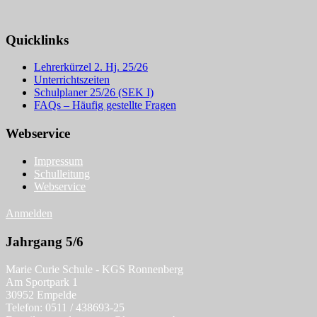
Quicklinks
Lehrerkürzel 2. Hj. 25/26
Unterrichtszeiten
Schulplaner 25/26 (SEK I)
FAQs – Häufig gestellte Fragen
Webservice
Impressum
Schulleitung
Webservice
Anmelden
Jahrgang 5/6
Marie Curie Schule - KGS Ronnenberg
Am Sportpark 1
30952 Empelde
Telefon: 0511 / 438693-25