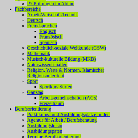
P5 Prüfungen im Abitur
Fachbereiche
Arbeit-Wirtschaft-Technik
Deutsch
Fremdsprachen
Englisch
Französisch
Spanisch
Geschichtlich-soziale Weltkunde (GSW)
Mathematik
Musisch-kulturelle Bildung (MKB)
Naturwissenschaften
Religion, Werte & Normen, Islamischer
Religionsunterricht
Sport
Sportkurs Surfen
Ganztag
Arbeitsgemeinschaften (AGs)
Freizeitraum
Berufsorientierung
Praktikums- und Ausbildungsplätze finden
Agentur für Arbeit / Berufsberatung
Ausbildungslotsin
Ausbildungspaten
Termine Berufsorientierung