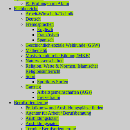
P5 Prüfungen im Abitur
Fachbereiche
Arbeit-Wirtschaft-Technik
Deutsch
Fremdsprachen
Englisch
Französisch
Spanisch
Geschichtlich-soziale Weltkunde (GSW)
Mathematik
Musisch-kulturelle Bildung (MKB)
Naturwissenschaften
Religion, Werte & Normen, Islamischer
Religionsunterricht
Sport
Sportkurs Surfen
Ganztag
Arbeitsgemeinschaften (AGs)
Freizeitraum
Berufsorientierung
Praktikums- und Ausbildungsplätze finden
Agentur für Arbeit / Berufsberatung
Ausbildungslotsin
Ausbildungspaten
Termine Berufsorientierung