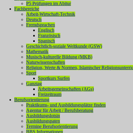
P5 Prüfungen im Abitur
Fachbereiche
Arbeit-Wirtschaft-Technik
Deutsch
Fremdsprachen
Englisch
Französisch
Spanisch
Geschichtlich-soziale Weltkunde (GSW)
Mathematik
Musisch-kulturelle Bildung (MKB)
Naturwissenschaften
Religion, Werte & Normen, Islamischer Religionsunterri
Sport
Sportkurs Surfen
Ganztag
Arbeitsgemeinschaften (AGs)
Freizeitraum
Berufsorientierung
Praktikums- und Ausbildungsplätze finden
Agentur für Arbeit / Berufsberatung
Ausbildungslotsin
Ausbildungspaten
Termine Berufsorientierung
BBS Informationen