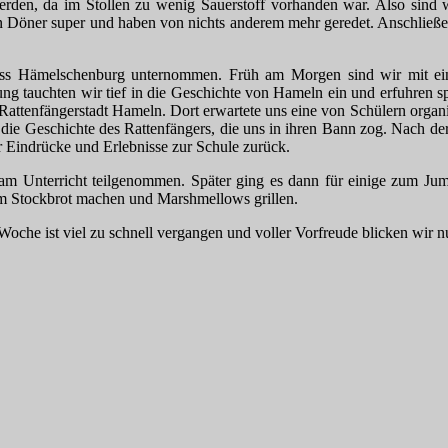
erden, da im Stollen zu wenig Sauerstoff vorhanden war. Also sind 
 Döner super und haben von nichts anderem mehr geredet. Anschließe
oss Hämelschenburg unternommen. Früh am Morgen sind wir mit ei
ung tauchten wir tief in die Geschichte von Hameln ein und erfuhren s
 Rattenfängerstadt Hameln. Dort erwartete uns eine von Schülern organi
ie Geschichte des Rattenfängers, die uns in ihren Bann zog. Nach der 
r Eindrücke und Erlebnisse zur Schule zurück.
am Unterricht teilgenommen. Später ging es dann für einige zum Jump
zum Stockbrot machen und Marshmellows grillen.
oche ist viel zu schnell vergangen und voller Vorfreude blicken wir 