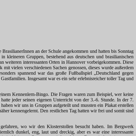
die BrasilianerInnen an der Schule angekommen und hatten bis Sonntag
n kleineren Gruppen, bestehend aus deutschen und brasilianischen
 an weiteren interessanten Orten in Hannover vorbeigekommen. Diese
ck mit vielen verschiedenen Sachen genossen, dieses wurde außerdem
 Besonders spannend war das große Fußballspiel „Deutschland gegen
Gastfamilien. Insgesamt war es ein sehr erlebnisreicher toller Tag und
 einem Kennenlern-Bingo. Die Fragen waren zum Beispiel, wer keine
te jeder seinen eigenen Unterricht von der 3.-6. Stunde. In der 7.
aben wir uns in Gruppen aufgeteilt und mussten ein Plakat erstellen
her kennengelernt. Den restlichen Tag hatten wir frei und somit sind
gefahren, wo wir den Klosterstollen besucht haben. Im Bergwerk
mlich dunkel, eng, laut und dreckig, aber es war eine interessante