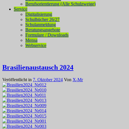
Berufsorientierung (Alle Schulzweige)
Service
Digitalisierung
Schulbücher 26/27
Schulanmeldung
Beratungsangebote
Formulare / Downloads
Mensa
Webservice
Brasilienaustausch 2024
Veröffentlicht in
7. Oktober 2024
Von
X-Mr