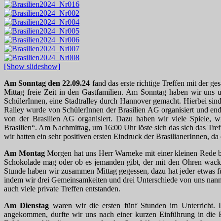
[Show slideshow]
Am Sonntag den 22.09.24
fand das erste richtige Treffen mit der 
Mittag freie Zeit in den Gastfamilien. Am Sonntag haben wir uns
SchülerInnen, eine Stadtralley durch Hannover gemacht. Hierbei si
Ralley wurde von SchülerInnen der Brasilien AG organisiert und en
von der Brasilien AG organisiert. Dazu haben wir viele Spiele, w
Brasilien“. Am Nachmittag, um 16:00 Uhr löste sich das sich das Treff
wir hatten ein sehr positiven ersten Eindruck der BrasilianerInnen, da 
Am Montag
Morgen hat uns Herr Warneke mit einer kleinen Rede b
Schokolade mag oder ob es jemanden gibt, der mit den Ohren wackel
Stunde haben wir zusammen Mittag gegessen, dazu hat jeder etwas fu
indem wir drei Gemeinsamkeiten und drei Unterschiede von uns nannte
auch viele private Treffen entstanden.
Am Dienstag
waren wir die ersten fünf Stunden im Unterricht.
angekommen, durfte wir uns nach einer kurzen Einführung in die Ei