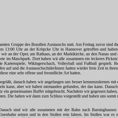
gesamten Gruppe des Brasilien Austauschs statt. Am Freitag zuvor sind 
 um 13:00 Uhr an der Kröpcke Uhr in Hannover getroffen und haben i
nd wir an der Oper, am Rathaus, an der Marktkirche, an den Nanas und
dete im Maschpark. Dort haben wir alle zusammen ein leckeres Pickni
ie Kartenspiele, Wikingerschach, Volleyball und Fußball gespielt.
en auf und die AustauschschülerInnen hatten wieder freie Zeit in ihren 
diese eine sehr offene und freundliche Art hatten.
egrüßt, danach haben wir angefangen uns besser kennenzulernen mit
n kann, aber wir haben niemanden gefunden, der das kann. Danach hat
̈r ein gemeinsames Buffet mitgebracht. Nachdem wir gegessen haben, h
n. Die haben wir dann zum Schluss vorgestellt und haben uns somit nä
 Danach sind wir alle zusammen mit der Bahn nach Barsinghausen 
senbahn setzen und in den Stollen rein fahren. Im Stollen war es zie