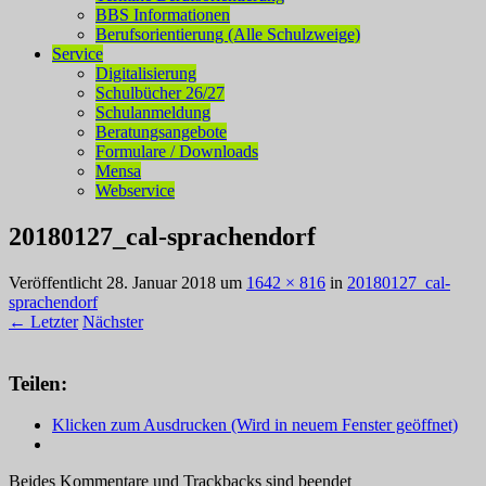
BBS Informationen
Berufsorientierung (Alle Schulzweige)
Service
Digitalisierung
Schulbücher 26/27
Schulanmeldung
Beratungsangebote
Formulare / Downloads
Mensa
Webservice
20180127_cal-sprachendorf
Veröffentlicht
28. Januar 2018
um
1642 × 816
in
20180127_cal-
sprachendorf
← Letzter
Nächster
Teilen:
Klicken zum Ausdrucken (Wird in neuem Fenster geöffnet)
Beides Kommentare und Trackbacks sind beendet