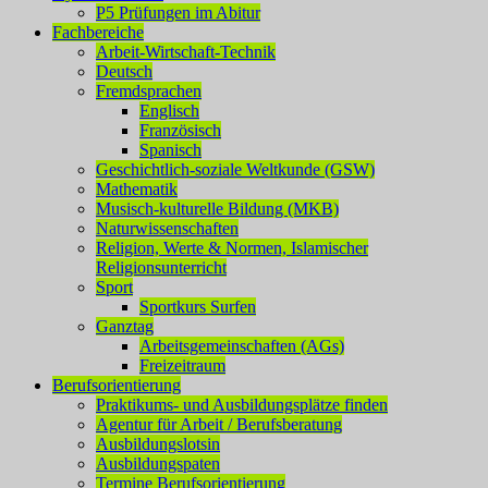
P5 Prüfungen im Abitur
Fachbereiche
Arbeit-Wirtschaft-Technik
Deutsch
Fremdsprachen
Englisch
Französisch
Spanisch
Geschichtlich-soziale Weltkunde (GSW)
Mathematik
Musisch-kulturelle Bildung (MKB)
Naturwissenschaften
Religion, Werte & Normen, Islamischer
Religionsunterricht
Sport
Sportkurs Surfen
Ganztag
Arbeitsgemeinschaften (AGs)
Freizeitraum
Berufsorientierung
Praktikums- und Ausbildungsplätze finden
Agentur für Arbeit / Berufsberatung
Ausbildungslotsin
Ausbildungspaten
Termine Berufsorientierung