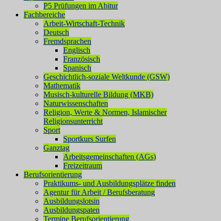
P5 Prüfungen im Abitur
Fachbereiche
Arbeit-Wirtschaft-Technik
Deutsch
Fremdsprachen
Englisch
Französisch
Spanisch
Geschichtlich-soziale Weltkunde (GSW)
Mathematik
Musisch-kulturelle Bildung (MKB)
Naturwissenschaften
Religion, Werte & Normen, Islamischer
Religionsunterricht
Sport
Sportkurs Surfen
Ganztag
Arbeitsgemeinschaften (AGs)
Freizeitraum
Berufsorientierung
Praktikums- und Ausbildungsplätze finden
Agentur für Arbeit / Berufsberatung
Ausbildungslotsin
Ausbildungspaten
Termine Berufsorientierung