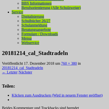
BBS Informationen
Berufsorientierung (Alle Schulzweige)
Service
Digitalisierung
Schulbücher 26/27
Schulanmeldung
Beratungsangebote
Formulare / Downloads
Mensa
Webservice
20181214_cal_Stadtradeln
Veröffentlicht
17. Dezember 2018
um
760 × 380
in
20181214_cal_Stadtradeln
← Letzter
Nächster
Teilen:
Klicken zum Ausdrucken (Wird in neuem Fenster geöffnet)
Beides Kommentare und Trackbacks sind beendet