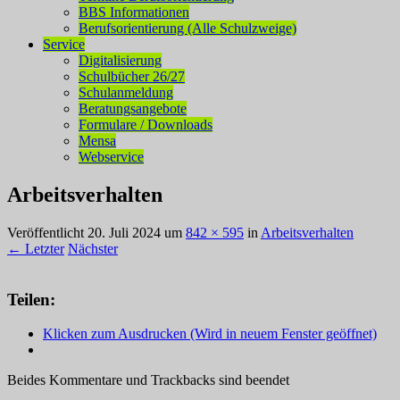
BBS Informationen
Berufsorientierung (Alle Schulzweige)
Service
Digitalisierung
Schulbücher 26/27
Schulanmeldung
Beratungsangebote
Formulare / Downloads
Mensa
Webservice
Arbeitsverhalten
Veröffentlicht
20. Juli 2024
um
842 × 595
in
Arbeitsverhalten
← Letzter
Nächster
Teilen:
Klicken zum Ausdrucken (Wird in neuem Fenster geöffnet)
Beides Kommentare und Trackbacks sind beendet