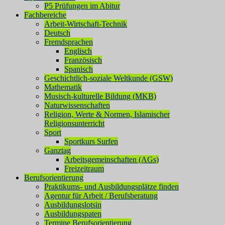
P5 Prüfungen im Abitur
Fachbereiche
Arbeit-Wirtschaft-Technik
Deutsch
Fremdsprachen
Englisch
Französisch
Spanisch
Geschichtlich-soziale Weltkunde (GSW)
Mathematik
Musisch-kulturelle Bildung (MKB)
Naturwissenschaften
Religion, Werte & Normen, Islamischer
Religionsunterricht
Sport
Sportkurs Surfen
Ganztag
Arbeitsgemeinschaften (AGs)
Freizeitraum
Berufsorientierung
Praktikums- und Ausbildungsplätze finden
Agentur für Arbeit / Berufsberatung
Ausbildungslotsin
Ausbildungspaten
Termine Berufsorientierung