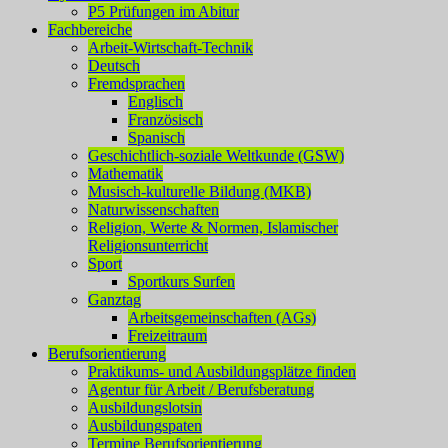
P5 Prüfungen im Abitur
Fachbereiche
Arbeit-Wirtschaft-Technik
Deutsch
Fremdsprachen
Englisch
Französisch
Spanisch
Geschichtlich-soziale Weltkunde (GSW)
Mathematik
Musisch-kulturelle Bildung (MKB)
Naturwissenschaften
Religion, Werte & Normen, Islamischer
Religionsunterricht
Sport
Sportkurs Surfen
Ganztag
Arbeitsgemeinschaften (AGs)
Freizeitraum
Berufsorientierung
Praktikums- und Ausbildungsplätze finden
Agentur für Arbeit / Berufsberatung
Ausbildungslotsin
Ausbildungspaten
Termine Berufsorientierung