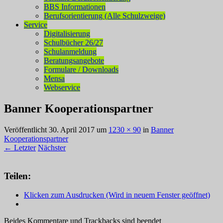
BBS Informationen
Berufsorientierung (Alle Schulzweige)
Service
Digitalisierung
Schulbücher 26/27
Schulanmeldung
Beratungsangebote
Formulare / Downloads
Mensa
Webservice
Banner Kooperationspartner
Veröffentlicht
30. April 2017
um
1230 × 90
in
Banner
Kooperationspartner
← Letzter
Nächster
Teilen:
Klicken zum Ausdrucken (Wird in neuem Fenster geöffnet)
Beides Kommentare und Trackbacks sind beendet