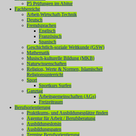
P5 Prüfungen im Abitur
Fachbereiche
Arbeit-Wirtschaft-Technik
Deutsch
Fremdsprachen
Englisch
Französisch
Spanisch
Geschichtlich-soziale Weltkunde (GSW)
Mathematik
Musisch-kulturelle Bildung (MKB)
Naturwissenschaften
Religion, Werte & Normen, Islamischer
Religionsunterricht
Sport
Sportkurs Surfen
Ganztag
Arbeitsgemeinschaften (AGs)
Freizeitraum
Berufsorientierung
Praktikums- und Ausbildungsplätze finden
Agentur für Arbeit / Berufsberatung
Ausbildungslotsin
Ausbildungspaten
Termine Berufsorientierung