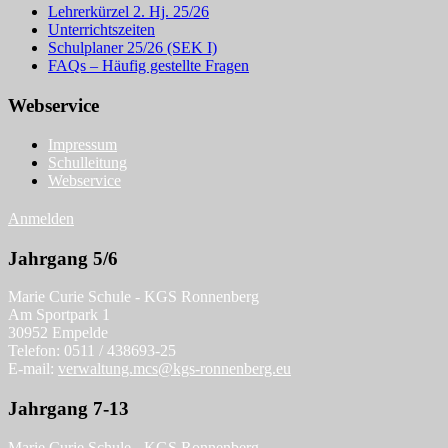
Lehrerkürzel 2. Hj. 25/26
Unterrichtszeiten
Schulplaner 25/26 (SEK I)
FAQs – Häufig gestellte Fragen
Webservice
Impressum
Schulleitung
Webservice
Anmelden
Jahrgang 5/6
Marie Curie Schule - KGS Ronnenberg
Am Sportpark 1
30952 Empelde
Telefon: 0511 / 438693-25
E-mail:
verwaltung.mcs@kgs-ronnenberg.eu
Jahrgang 7-13
Marie Curie Schule - KGS Ronnenberg