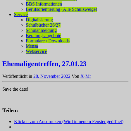
BBS Informationen
Berufsorientierung (Alle Schulzweige)
Service
Digitalisierung
Schulbücher 26/27
Schulanmeldung
Beratungsangebote
Formulare / Downloads
Mensa
Webservice
Ehemaligentreffen, 27.01.23
Veröffentlicht in
28. November 2022
Von
X-Mr
Save the date!
Teilen:
Klicken zum Ausdrucken (Wird in neuem Fenster geöffnet)