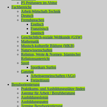
P5 Prüfungen im Abitur
Fachbereiche
Arbeit-Wirtschaft-Technik
Deutsch
Fremdsprachen
Englisch
Französisch
Spanisch
Geschichtlich-soziale Weltkunde (GSW)
Mathematik
Musisch-kulturelle Bildung (MKB)
Naturwissenschaften
Religion, Werte & Normen, Islamischer
Religionsunterricht
Sport
Sportkurs Surfen
Ganztag
Arbeitsgemeinschaften (AGs)
Freizeitraum
Berufsorientierung
Praktikums- und Ausbildungsplätze finden
Agentur für Arbeit / Berufsberatung
Ausbildungslotsin
Ausbildungspaten
Termine Berufsorientierung