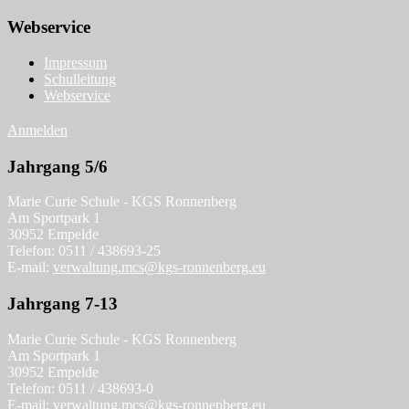
Webservice
Impressum
Schulleitung
Webservice
Anmelden
Jahrgang 5/6
Marie Curie Schule - KGS Ronnenberg
Am Sportpark 1
30952 Empelde
Telefon: 0511 / 438693-25
E-mail:
verwaltung.mcs@kgs-ronnenberg.eu
Jahrgang 7-13
Marie Curie Schule - KGS Ronnenberg
Am Sportpark 1
30952 Empelde
Telefon: 0511 / 438693-0
E-mail:
verwaltung.mcs@kgs-ronnenberg.eu