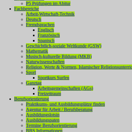
P5 Prüfungen im Abitur
Fachbereiche
Arbeit-Wirtschaft-Technik
Deutsch
Fremdsprachen
Englisch
Französisch
Spanisch
Geschichtlich-soziale Weltkunde (GSW)
Mathematik
Musisch-kulturelle Bildung (MKB)
Naturwissenschaften
Religion, Werte & Normen, Islamischer Religionsunterri
Sport
Sportkurs Surfen
Ganztag
Arbeitsgemeinschaften (AGs)
Freizeitraum
Berufsorientierung
Praktikums- und Ausbildungsplätze finden
Agentur für Arbeit / Berufsberatung
Ausbildungslotsin
Ausbildungspaten
Termine Berufsorientierung
BBS Informationen