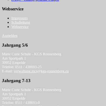
Webservice
Impressum
Schulleitung
Webservice
Anmelden
Jahrgang 5/6
Marie Curie Schule - KGS Ronnenberg
Am Sportpark 1
30952 Empelde
Telefon: 0511 / 438693-25
E-mail:
verwaltung.mcs@kgs-ronnenberg.eu
Jahrgang 7-13
Marie Curie Schule - KGS Ronnenberg
Am Sportpark 1
30952 Empelde
Telefon: 0511 / 438693-0