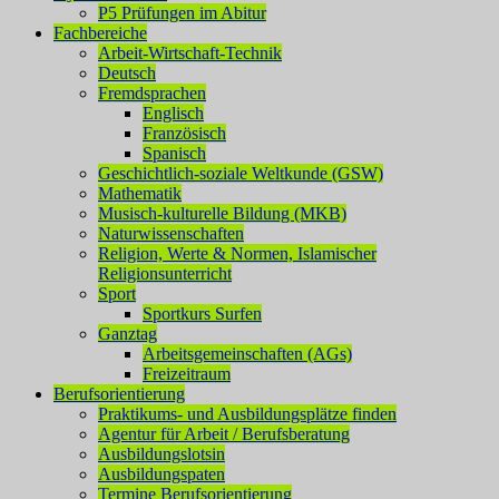
P5 Prüfungen im Abitur
Fachbereiche
Arbeit-Wirtschaft-Technik
Deutsch
Fremdsprachen
Englisch
Französisch
Spanisch
Geschichtlich-soziale Weltkunde (GSW)
Mathematik
Musisch-kulturelle Bildung (MKB)
Naturwissenschaften
Religion, Werte & Normen, Islamischer
Religionsunterricht
Sport
Sportkurs Surfen
Ganztag
Arbeitsgemeinschaften (AGs)
Freizeitraum
Berufsorientierung
Praktikums- und Ausbildungsplätze finden
Agentur für Arbeit / Berufsberatung
Ausbildungslotsin
Ausbildungspaten
Termine Berufsorientierung