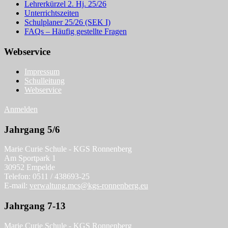
Lehrerkürzel 2. Hj. 25/26
Unterrichtszeiten
Schulplaner 25/26 (SEK I)
FAQs – Häufig gestellte Fragen
Webservice
Impressum
Schulleitung
Webservice
Anmelden
Jahrgang 5/6
Marie Curie Schule - KGS Ronnenberg
Am Sportpark 1
30952 Empelde
Telefon: 0511 / 438693-25
E-mail:
verwaltung.mcs@kgs-ronnenberg.eu
Jahrgang 7-13
Marie Curie Schule - KGS Ronnenberg