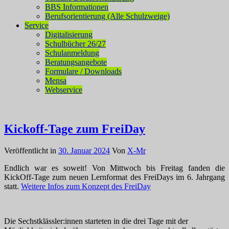
BBS Informationen
Berufsorientierung (Alle Schulzweige)
Service
Digitalisierung
Schulbücher 26/27
Schulanmeldung
Beratungsangebote
Formulare / Downloads
Mensa
Webservice
Kickoff-Tage zum FreiDay
Veröffentlicht in
30. Januar 2024
Von
X-Mr
Endlich war es soweit! Von Mittwoch bis Freitag fanden die
KickOff-Tage zum neuen Lernformat des FreiDays im 6. Jahrgang
statt.
Weitere Infos zum Konzept des FreiDay
Die Sechstklässler:innen starteten in die drei Tage mit der