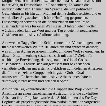
Möglichkeit, sich darüber auszutauschen, was sie aktuell alles stört –
in der Welt, in Deutschland, in Ronnenberg. Es kamen die
unterschiedlichsten Themen zur Sprache, die von politischen
Geschehnissen bis hin zum Müll auf dem Schulhof reichten und es
wurde über Ängste aber auch über Hoffnung gesprochen.
Diesbezüglich setzten sich die Schüler:innen mit der Frage
auseinander, in was für einer Welt sie in 10 Jahren leben wollen
würden. Jede:r kam zu Wort und der Tag endete mit neugierigen
Gesichtern und positiver Aufbruchstimmung.
Am zweiten Tag griffen die Schüler:innen ihre Vorstellungen einer
für sie lebenswerten Welt in 10 Jahren auf und sprachen darüber,
was in ihren Augen passieren müsste, um diese Welt zu erreichen. In
diesem Zusammenhang setzten sie sich mit den 17 Zielen für
nachhaltige Entwicklung, den sogenannten Global Goals,
auseinander. Es wurde sich ausgetauscht und so entstanden
vielfältige Collagen mit ersten Projektideen zu möglichen Ansätzen,
die für die einzelnen Gruppen wichtigsten Global Goals
umzusetzen. Es herrschte eine positive Arbeitsatmosphäre mit
durchweg interessierten und offenen Köpfen.
Am dritten Tag konkretisierten die Gruppen ihre Projektideen im
Anschluss an einen gemeinsamen Austausch. Für die zukünftige
Arbeit an ihren Projekten wurde den Schüler:innen das FreiDay
Logbuch als projektbegleitende Prozessdokumentation vorgestellt.