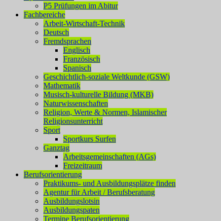
P5 Prüfungen im Abitur
Fachbereiche
Arbeit-Wirtschaft-Technik
Deutsch
Fremdsprachen
Englisch
Französisch
Spanisch
Geschichtlich-soziale Weltkunde (GSW)
Mathematik
Musisch-kulturelle Bildung (MKB)
Naturwissenschaften
Religion, Werte & Normen, Islamischer
Religionsunterricht
Sport
Sportkurs Surfen
Ganztag
Arbeitsgemeinschaften (AGs)
Freizeitraum
Berufsorientierung
Praktikums- und Ausbildungsplätze finden
Agentur für Arbeit / Berufsberatung
Ausbildungslotsin
Ausbildungspaten
Termine Berufsorientierung