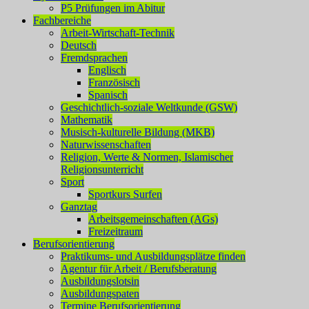
P5 Prüfungen im Abitur
Fachbereiche
Arbeit-Wirtschaft-Technik
Deutsch
Fremdsprachen
Englisch
Französisch
Spanisch
Geschichtlich-soziale Weltkunde (GSW)
Mathematik
Musisch-kulturelle Bildung (MKB)
Naturwissenschaften
Religion, Werte & Normen, Islamischer
Religionsunterricht
Sport
Sportkurs Surfen
Ganztag
Arbeitsgemeinschaften (AGs)
Freizeitraum
Berufsorientierung
Praktikums- und Ausbildungsplätze finden
Agentur für Arbeit / Berufsberatung
Ausbildungslotsin
Ausbildungspaten
Termine Berufsorientierung