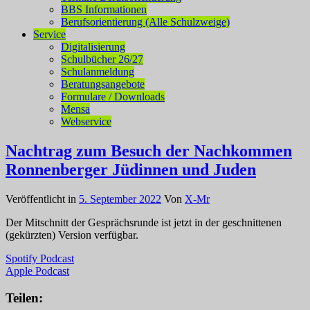
BBS Informationen
Berufsorientierung (Alle Schulzweige)
Service
Digitalisierung
Schulbücher 26/27
Schulanmeldung
Beratungsangebote
Formulare / Downloads
Mensa
Webservice
Nachtrag zum Besuch der Nachkommen
Ronnenberger Jüdinnen und Juden
Veröffentlicht in
5. September 2022
Von
X-Mr
Der Mitschnitt der Gesprächsrunde ist jetzt in der geschnittenen
(gekürzten) Version verfügbar.
Spotify Podcast
Apple Podcast
Teilen: