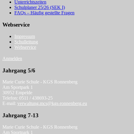
Unterrichtszeiten
Schulplaner 25/26 (SEK I)
FAQs – Häufig gestellte Fragen
Webservice
Impressum
Schulleitung
Webservice
Anmelden
Jahrgang 5/6
Marie Curie Schule - KGS Ronnenberg
Am Sportpark 1
30952 Empelde
Telefon: 0511 / 438693-25
E-mail:
verwaltung.mcs@kgs-ronnenberg.eu
Jahrgang 7-13
Marie Curie Schule - KGS Ronnenberg
Am Sportpark 1