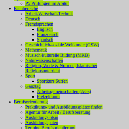
P5 Prüfungen im Abitur
Fachbereiche
Arbeit-Wirtschaft-Technik
Deutsch
Fremdsprachen
Englisch
Französisch
Spanisch
Geschichtlich-soziale Weltkunde (GSW)
Mathematik
Musisch-kulturelle Bildung (MKB)
Naturwissenschaften
Religion, Werte & Normen, Islamischer
Religionsunterricht
Sport
Sportkurs Surfen
Ganztag
Arbeitsgemeinschaften (AGs)
Freizeitraum
Berufsorientierung
Praktikums- und Ausbildungsplätze finden
Agentur für Arbeit / Berufsberatung
Ausbildungslotsin
Ausbildungspaten
Termine Berufsorientierung