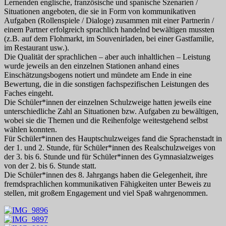
Lernenden englische, französische und spanische Szenarien /
Situationen angeboten, die sie in Form von kommunikativen
Aufgaben (Rollenspiele / Dialoge) zusammen mit einer Partnerin /
einem Partner erfolgreich sprachlich handelnd bewältigen mussten
(z.B. auf dem Flohmarkt, im Souvenirladen, bei einer Gastfamilie,
im Restaurant usw.).
Die Qualität der sprachlichen – aber auch inhaltlichen – Leistung
wurde jeweils an den einzelnen Stationen anhand eines
Einschätzungsbogens notiert und mündete am Ende in eine
Bewertung, die in die sonstigen fachspezifischen Leistungen des
Faches eingeht.
Die Schüler*innen der einzelnen Schulzweige hatten jeweils eine
unterschiedliche Zahl an Situationen bzw. Aufgaben zu bewältigen,
wobei sie die Themen und die Reihenfolge weitestgehend selbst
wählen konnten.
Für Schüler*innen des Hauptschulzweiges fand die Sprachenstadt in
der 1. und 2. Stunde, für Schüler*innen des Realschulzweiges von
der 3. bis 6. Stunde und für Schüler*innen des Gymnasialzweiges
von der 2. bis 6. Stunde statt.
Die Schüler*innen des 8. Jahrgangs haben die Gelegenheit, ihre
fremdsprachlichen kommunikativen Fähigkeiten unter Beweis zu
stellen, mit großem Engagement und viel Spaß wahrgenommen.