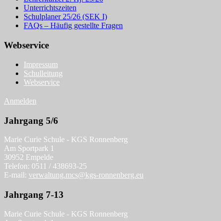
Unterrichtszeiten
Schulplaner 25/26 (SEK I)
FAQs – Häufig gestellte Fragen
Webservice
Impressum
Schulleitung
Webservice
Anmelden
Jahrgang 5/6
Marie Curie Schule - KGS Ronnenberg
Am Sportpark 1
30952 Empelde
Telefon: 0511 / 438693-25
E-mail:
verwaltung.mcs@kgs-ronnenberg.eu
Jahrgang 7-13
Marie Curie Schule - KGS Ronnenberg