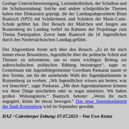
Geringe Unterrichtsversorgung, Lernmittelfreiheit, der Schulbus und
die Schulausstattung: Solche und andere schulpolitische Themen
haben eine Diskussion geprägt, die der Landtagsabgeordnete Brian
Baatzsch (SPD) mit Schülerinnen und Schülern der Marie-Curie-
Schule geführt hat. Der Besuch der Mädchen und Jungen aus
Ronnenberg im Landtag verlief im Rahmen der Projekttage zum
Thema Partizipation. Zuvor hatte Baatzsch die 18 Jugendlichen
durch den Niedersächsischen Landtag geführt.
Der Abgeordnete freute sich über den Besuch. „Es ist für mich
immer etwas Besonderes, Jugendliche über die politische Arbeit und
Themen zu informieren, um so einen wichtigen Beitrag zur
außerschulischen politischen Bildung beizutragen“, sagte er.
Gemeinsam mit Jugendbürgermeister Gowtham Paskaran nutzte er
den Termin, um für die anstehende Wahl des Jugendparlaments in
Ronnenberg zu werben. „Wir Jugendlichen wissen am besten, was
wir brauchen“, sagte Paskaran. „Mit dem Jugendparlament können
wir diese Dinge anschieben oder so sogar umsetzen. Wir haben
großen Wirkungskreis.“ Baatzsch betonte: „Wenn ihr euch
engagiert, könnt ihr etwas bewegen.“
Das neue Jugendparlament
der Stadt Ronnenberg
wird im September gewählt.
HAZ / Calenberger Zeitung; 07.07.2023 – Von Uwe Kranz