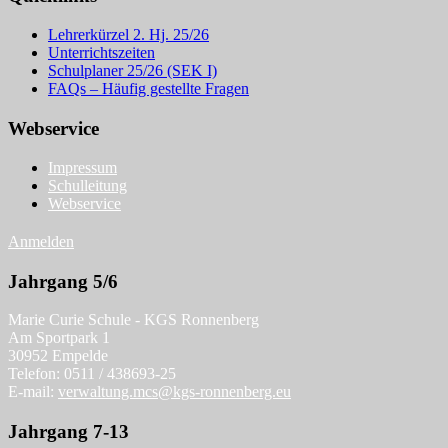
Lehrerkürzel 2. Hj. 25/26
Unterrichtszeiten
Schulplaner 25/26 (SEK I)
FAQs – Häufig gestellte Fragen
Webservice
Impressum
Schulleitung
Webservice
Anmelden
Jahrgang 5/6
Marie Curie Schule - KGS Ronnenberg
Am Sportpark 1
30952 Empelde
Telefon: 0511 / 438693-25
E-mail:
verwaltung.mcs@kgs-ronnenberg.eu
Jahrgang 7-13