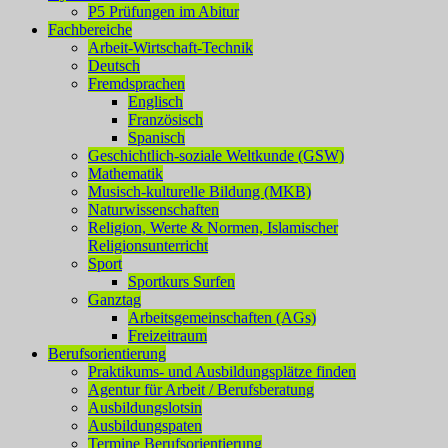
P5 Prüfungen im Abitur
Fachbereiche
Arbeit-Wirtschaft-Technik
Deutsch
Fremdsprachen
Englisch
Französisch
Spanisch
Geschichtlich-soziale Weltkunde (GSW)
Mathematik
Musisch-kulturelle Bildung (MKB)
Naturwissenschaften
Religion, Werte & Normen, Islamischer
Religionsunterricht
Sport
Sportkurs Surfen
Ganztag
Arbeitsgemeinschaften (AGs)
Freizeitraum
Berufsorientierung
Praktikums- und Ausbildungsplätze finden
Agentur für Arbeit / Berufsberatung
Ausbildungslotsin
Ausbildungspaten
Termine Berufsorientierung