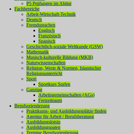
P5 Prüfungen im Abitur
Fachbereiche
Arbeit-Wirtschaft-Technik
Deutsch
Fremdsprachen
Englisch
Französisch
Spanisch
Geschichtlich-soziale Weltkunde (GSW)
Mathematik
Musisch-kulturelle Bildung (MKB)
Naturwissenschaften
Religion, Werte & Normen, Islamischer
Religionsunterricht
Sport
Sportkurs Surfen
Ganztag
Arbeitsgemeinschaften (AGs)
Freizeitraum
Berufsorientierung
Praktikums- und Ausbildungsplätze finden
Agentur für Arbeit / Berufsberatung
Ausbildungslotsin
Ausbildungspaten
Termine Berufsorientierung