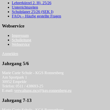
Lehrerkürzel 2. Hj. 25/26
Unterrichtszeiten
Schulplaner 25/26 (SEK I)
FAQs – Häufig gestellte Fragen
Webservice
Impressum
Schulleitung
Webservice
Anmelden
Jahrgang 5/6
Marie Curie Schule - KGS Ronnenberg
Am Sportpark 1
30952 Empelde
Telefon: 0511 / 438693-25
E-mail:
verwaltung.mcs@kgs-ronnenberg.eu
Jahrgang 7-13
Marie Curie Schule - KGS Ronnenberg