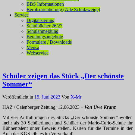
BBS Informationen
Berufsorientierung (Alle Schulzweige)
Service
Digitalisierung
Schulbücher 26/27
Schulanmeldung
Beratungsangebote
Formulare / Downloads
Mensa
Webservice
Schüler zeigen das Stück „Der schönste
Sommer“
Veröffentlicht in
15. Juni 2023
Von
X-Mr
HAZ / Calenberger Zeitung, 12.06.2023 –
Von Uwe Kranz
Mit vier Aufführungen des Stücks „Der schönste Sommer“ wollen
mehr als 30 Schülerinnen und Schüler der Marie-Curie-Schule ihr
Bühnentalent unter Beweis stellen. Karten für die Termine in der
Aula der KGS gibt es im Vorverkauf.