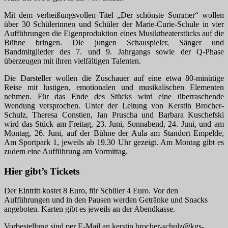
Mit dem verheißungsvollen Titel „Der schönste Sommer“ wollen
über 30 Schülerinnen und Schüler der Marie-Curie-Schule in vier
Aufführungen die Eigenproduktion eines Musiktheaterstücks auf die
Bühne bringen. Die jungen Schauspieler, Sänger und
Bandmitglieder des 7. und 9. Jahrgangs sowie der Q-Phase
überzeugen mit ihren vielfältigen Talenten.
Die Darsteller wollen die Zuschauer auf eine etwa 80-minütige
Reise mit lustigen, emotionalen und musikalischen Elementen
nehmen. Für das Ende des Stücks wird eine überraschende
Wendung versprochen. Unter der Leitung von Kerstin Brocher-
Schulz, Theresa Constien, Jan Pruscha und Barbara Kuschefski
wird das Stück am Freitag, 23. Juni, Sonnabend, 24. Juni, und am
Montag, 26. Juni, auf der Bühne der Aula am Standort Empelde,
Am Sportpark 1, jeweils ab 19.30 Uhr gezeigt. Am Montag gibt es
zudem eine Aufführung am Vormittag.
Hier gibt’s Tickets
Der Eintritt kostet 8 Euro, für Schüler 4 Euro. Vor den
Aufführungen und in den Pausen werden Getränke und Snacks
angeboten. Karten gibt es jeweils an der Abendkasse.
Vorbestellung sind per E-Mail an kerstin.brocher-schulz@kgs-