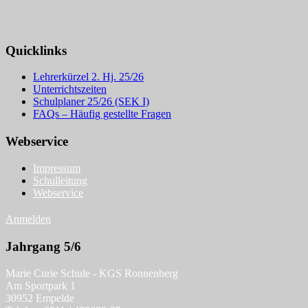
Quicklinks
Lehrerkürzel 2. Hj. 25/26
Unterrichtszeiten
Schulplaner 25/26 (SEK I)
FAQs – Häufig gestellte Fragen
Webservice
Impressum
Schulleitung
Webservice
Anmelden
Jahrgang 5/6
Marie Curie Schule - KGS Ronnenberg
Am Sportpark 1
30952 Empelde