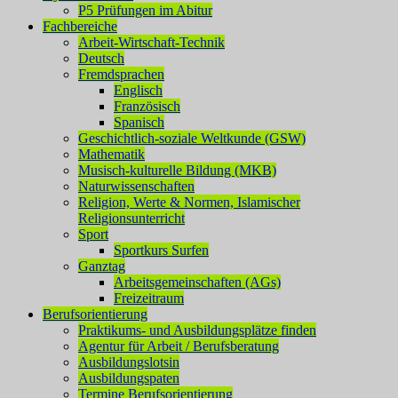
P5 Prüfungen im Abitur
Fachbereiche
Arbeit-Wirtschaft-Technik
Deutsch
Fremdsprachen
Englisch
Französisch
Spanisch
Geschichtlich-soziale Weltkunde (GSW)
Mathematik
Musisch-kulturelle Bildung (MKB)
Naturwissenschaften
Religion, Werte & Normen, Islamischer
Religionsunterricht
Sport
Sportkurs Surfen
Ganztag
Arbeitsgemeinschaften (AGs)
Freizeitraum
Berufsorientierung
Praktikums- und Ausbildungsplätze finden
Agentur für Arbeit / Berufsberatung
Ausbildungslotsin
Ausbildungspaten
Termine Berufsorientierung