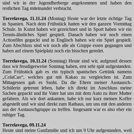
sind wir in der Jugendherberge angekommen und haben den
restlichen Tag miteinander verbracht.
Torrelavega, 11.11.24
(Montag) Heute war der letzte richtige Tag
in Spanien. Nach dem Frühstück hatten wir den ganzen Vormittag
Schule. In Kunst haben wir gezeichnet und in Sport haben wir ein
Tennis-ähnliches Spiel gespielt. Danach haben wir noch einen
Actionfilm geguckt und in Englisch haben wir ein Spiel gespielt.
Zum Abschluss sind wir noch alle als Gruppe essen gegangen und
haben auf einem Spielplatz noch ein bisschen geredet.
Torrelavega, 10.11.24
(Sonntag) Heute sind wir, aufgrund dessen
dass wir freudigerweise Sonntag haben, erst sehr spät aufgestanden.
Zum Frühstück gab es ein typisch spanisches Getränk namens
„ColaCao“, welches gut mit Kakao zu vergleichen ist. Zum
Mittagessen gab es Sushi. Da die Eltern meiner Austausch-
Schülerin getrennt leben, habe ich direkt im Anschluss meine
Sachen gepackt und ihr Vater hat uns mit dem Auto zu ihrer Mutter
gefahren. Als wir dort ankamen, habe ich nur kurz meinen Koffer
abgestellt und wir sind direkt zum Rathaus, um uns mit den anderen
aus der Austauschgruppe zu treffen. Insgesamt war es also eher ein
ruhiger Tag.
Torrelavega, 09.11.24
Heute sind meine Gastfamilie und ich um 9 Uhr aufgestanden, weil