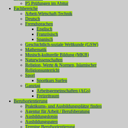
P5 Prüfungen im Abitur
Fachbereiche
Arbeit-Wirtschaft-Technik
Deutsch
Fremdsprachen
Englisch
Französisch
Spanisch
Geschichtlich-soziale Weltkunde (GSW)
Mathematik
Musisch-kulturelle Bildung (MKB)
Naturwissenschaften
Religion, Werte & Normen, Islamischer
Religionsunterricht
Sport
Sportkurs Surfen
Ganztag
Arbeitsgemeinschaften (AGs)
Freizeitraum
Berufsorientierung
Praktikums- und Ausbildungsplätze finden
Agentur für Arbeit / Berufsberatung
Ausbildungslotsin
Ausbildungspaten
Termine Berufsorientierung