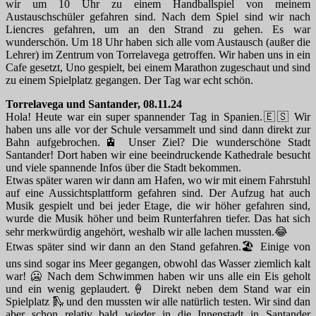
wir um 10 Uhr zu einem Handballspiel von meinem
Austauschschüler gefahren sind. Nach dem Spiel sind wir nach
Liencres gefahren, um an den Strand zu gehen. Es war
wunderschön. Um 18 Uhr haben sich alle vom Austausch (außer die
Lehrer) im Zentrum von Torrelavega getroffen. Wir haben uns in ein
Cafe gesetzt, Uno gespielt, bei einem Marathon zugeschaut und sind
zu einem Spielplatz gegangen. Der Tag war echt schön.
Torrelavega und Santander, 08.11.24
Hola! Heute war ein super spannender Tag in Spanien.🇪🇸 Wir
haben uns alle vor der Schule versammelt und sind dann direkt zur
Bahn aufgebrochen.🚊 Unser Ziel? Die wunderschöne Stadt
Santander! Dort haben wir eine beeindruckende Kathedrale besucht
und viele spannende Infos über die Stadt bekommen.
Etwas später waren wir dann am Hafen, wo wir mit einem Fahrstuhl
auf eine Aussichtsplattform gefahren sind. Der Aufzug hat auch
Musik gespielt und bei jeder Etage, die wir höher gefahren sind,
wurde die Musik höher und beim Runterfahren tiefer. Das hat sich
sehr merkwürdig angehört, weshalb wir alle lachen mussten.😂
Etwas später sind wir dann an den Stand gefahren.🏖️ Einige von
uns sind sogar ins Meer gegangen, obwohl das Wasser ziemlich kalt
war! 🥶 Nach dem Schwimmen haben wir uns alle ein Eis geholt
und ein wenig geplaudert.🍦 Direkt neben dem Stand war ein
Spielplatz 🛝 und den mussten wir alle natürlich testen. Wir sind dan
aber schon relativ bald wieder in die Innenstadt in Santander