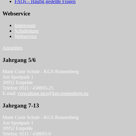
FAQs – Häufig gestellte Fragen
Webservice
Impressum
Schulleitung
Webservice
Anmelden
Jahrgang 5/6
Marie Curie Schule - KGS Ronnenberg
Am Sportpark 1
30952 Empelde
Telefon: 0511 / 438693-25
E-mail:
verwaltung.mcs@kgs-ronnenberg.eu
Jahrgang 7-13
Marie Curie Schule - KGS Ronnenberg
Am Sportpark 1
30952 Empelde
Telefon: 0511 / 438693-0