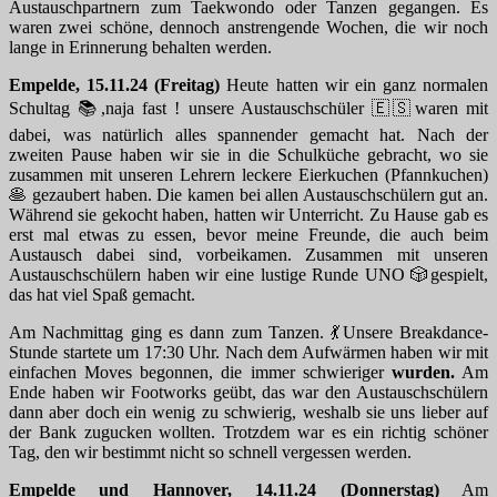
Austauschpartnern zum Taekwondo oder Tanzen gegangen. Es
waren zwei schöne, dennoch anstrengende Wochen, die wir noch
lange in Erinnerung behalten werden.
Empelde, 15.11.24 (Freitag)
Heute hatten wir ein ganz normalen
Schultag 📚,naja fast ! unsere Austauschschüler 🇪🇸waren mit
dabei, was natürlich alles spannender gemacht hat. Nach der
zweiten Pause haben wir sie in die Schulküche gebracht, wo sie
zusammen mit unseren Lehrern leckere Eierkuchen (Pfannkuchen)
🥞 gezaubert haben. Die kamen bei allen Austauschschülern gut an.
Während sie gekocht haben, hatten wir Unterricht. Zu Hause gab es
erst mal etwas zu essen, bevor meine Freunde, die auch beim
Austausch dabei sind, vorbeikamen. Zusammen mit unseren
Austauschschülern haben wir eine lustige Runde UNO 🎲gespielt,
das hat viel Spaß gemacht.
Am Nachmittag ging es dann zum Tanzen. 💃Unsere Breakdance-
Stunde startete um 17:30 Uhr. Nach dem Aufwärmen haben wir mit
einfachen Moves begonnen, die immer schwieriger
wurden.
Am
Ende haben wir Footworks geübt, das war den Austauschschülern
dann aber doch ein wenig zu schwierig, weshalb sie uns lieber auf
der Bank zugucken wollten. Trotzdem war es ein richtig schöner
Tag, den wir bestimmt nicht so schnell vergessen werden.
Empelde und Hannover, 14.11.24 (Donnerstag)
Am