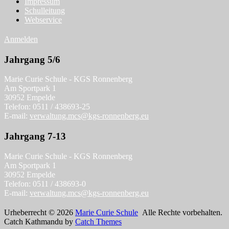
Impressum
Schulleitung
Webservice
Anmelden
Jahrgang 5/6
Marie Curie Schule - KGS Ronnenberg
Am Sportpark 1
30952 Empelde
Telefon: 0511 / 438693-25
E-mail:
verwaltung.mcs@kgs-ronnenberg.eu
Jahrgang 7-13
Marie Curie Schule - KGS Ronnenberg
Am Sportpark 1
30952 Empelde
Telefon: 0511 / 438693-0
E-mail:
verwaltung.mcs@kgs-ronnenberg.eu
Urheberrecht © 2026
Marie Curie Schule
Alle Rechte vorbehalten.
Catch Kathmandu by
Catch Themes