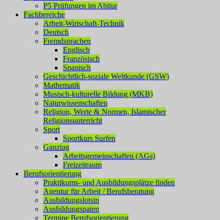
P5 Prüfungen im Abitur
Fachbereiche
Arbeit-Wirtschaft-Technik
Deutsch
Fremdsprachen
Englisch
Französisch
Spanisch
Geschichtlich-soziale Weltkunde (GSW)
Mathematik
Musisch-kulturelle Bildung (MKB)
Naturwissenschaften
Religion, Werte & Normen, Islamischer
Religionsunterricht
Sport
Sportkurs Surfen
Ganztag
Arbeitsgemeinschaften (AGs)
Freizeitraum
Berufsorientierung
Praktikums- und Ausbildungsplätze finden
Agentur für Arbeit / Berufsberatung
Ausbildungslotsin
Ausbildungspaten
Termine Berufsorientierung