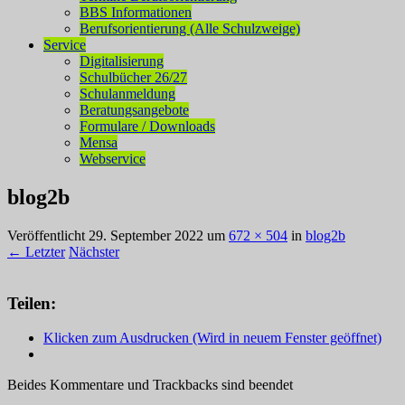
BBS Informationen
Berufsorientierung (Alle Schulzweige)
Service
Digitalisierung
Schulbücher 26/27
Schulanmeldung
Beratungsangebote
Formulare / Downloads
Mensa
Webservice
blog2b
Veröffentlicht
29. September 2022
um
672 × 504
in
blog2b
← Letzter
Nächster
Teilen:
Klicken zum Ausdrucken (Wird in neuem Fenster geöffnet)
Beides Kommentare und Trackbacks sind beendet