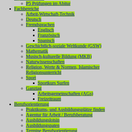
P5 Prüfungen im Abitur
Fachbereiche
Arbeit-Wirtschaft-Technik
Deutsch
Fremdsprachen
Englisch
Französisch
Spanisch
Geschichtlich-soziale Weltkunde (GSW)
Mathematik
Musisch-kulturelle Bildung (MKB)
Naturwissenschaften
Religion, Werte & Normen, Islamischer
Religionsunterricht
Sport
Sportkurs Surfen
Ganztag
Arbeitsgemeinschaften (AGs)
Freizeitraum
Berufsorientierung
Praktikums- und Ausbildungsplätze finden
Agentur für Arbeit / Berufsberatung
Ausbildungslotsin
Ausbildungspaten
Termine Berufsorientierung