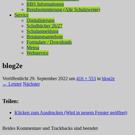
BBS Informationen
Berufsorientierung (Alle Schulzweige)
Service
Digitalisierung
Schulbücher 26/27
Schulanmeldung
Beratungsangebote
Formulare / Downloads
Mensa
Webservice
blog2e
Veröffentlicht
29. September 2022
um
416 × 553
in
blog2e
← Letzter
Nächster
Teilen:
Klicken zum Ausdrucken (Wird in neuem Fenster geöffnet)
Beides Kommentare und Trackbacks sind beendet