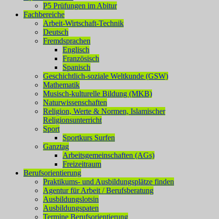
P5 Prüfungen im Abitur
Fachbereiche
Arbeit-Wirtschaft-Technik
Deutsch
Fremdsprachen
Englisch
Französisch
Spanisch
Geschichtlich-soziale Weltkunde (GSW)
Mathematik
Musisch-kulturelle Bildung (MKB)
Naturwissenschaften
Religion, Werte & Normen, Islamischer
Religionsunterricht
Sport
Sportkurs Surfen
Ganztag
Arbeitsgemeinschaften (AGs)
Freizeitraum
Berufsorientierung
Praktikums- und Ausbildungsplätze finden
Agentur für Arbeit / Berufsberatung
Ausbildungslotsin
Ausbildungspaten
Termine Berufsorientierung