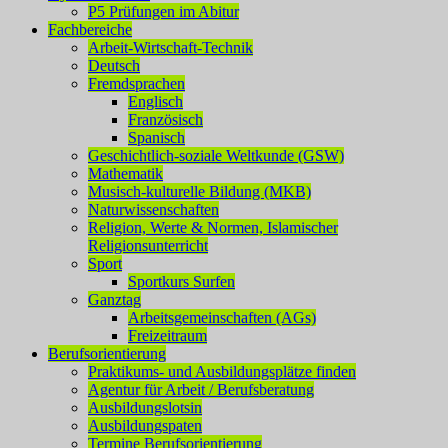
P5 Prüfungen im Abitur
Fachbereiche
Arbeit-Wirtschaft-Technik
Deutsch
Fremdsprachen
Englisch
Französisch
Spanisch
Geschichtlich-soziale Weltkunde (GSW)
Mathematik
Musisch-kulturelle Bildung (MKB)
Naturwissenschaften
Religion, Werte & Normen, Islamischer
Religionsunterricht
Sport
Sportkurs Surfen
Ganztag
Arbeitsgemeinschaften (AGs)
Freizeitraum
Berufsorientierung
Praktikums- und Ausbildungsplätze finden
Agentur für Arbeit / Berufsberatung
Ausbildungslotsin
Ausbildungspaten
Termine Berufsorientierung