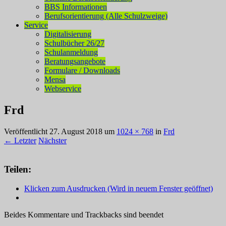
BBS Informationen
Berufsorientierung (Alle Schulzweige)
Service
Digitalisierung
Schulbücher 26/27
Schulanmeldung
Beratungsangebote
Formulare / Downloads
Mensa
Webservice
Frd
Veröffentlicht
27. August 2018
um
1024 × 768
in
Frd
← Letzter
Nächster
Teilen:
Klicken zum Ausdrucken (Wird in neuem Fenster geöffnet)
Beides Kommentare und Trackbacks sind beendet