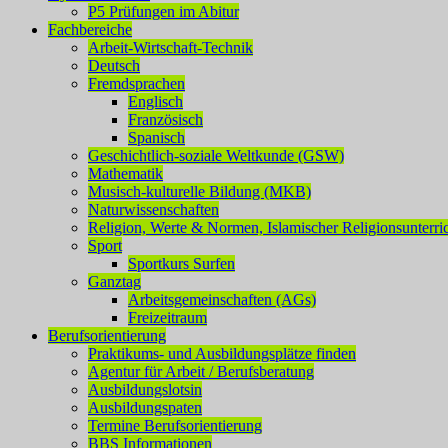
P5 Prüfungen im Abitur
Fachbereiche
Arbeit-Wirtschaft-Technik
Deutsch
Fremdsprachen
Englisch
Französisch
Spanisch
Geschichtlich-soziale Weltkunde (GSW)
Mathematik
Musisch-kulturelle Bildung (MKB)
Naturwissenschaften
Religion, Werte & Normen, Islamischer Religionsunterri
Sport
Sportkurs Surfen
Ganztag
Arbeitsgemeinschaften (AGs)
Freizeitraum
Berufsorientierung
Praktikums- und Ausbildungsplätze finden
Agentur für Arbeit / Berufsberatung
Ausbildungslotsin
Ausbildungspaten
Termine Berufsorientierung
BBS Informationen