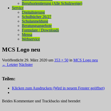
Berufsorientierung (Alle Schulzweige)
Service
Digitalisierung
Schulbücher 26/27
Schulanmeldung
Beratungsangebote
Formulare / Downloads
Mensa
Webservice
MCS Logo neu
Veröffentlicht
29. März 2020
um
353 × 50
in
MCS Logo neu
← Letzter
Nächster
Teilen:
Klicken zum Ausdrucken (Wird in neuem Fenster geöffnet)
Beides Kommentare und Trackbacks sind beendet