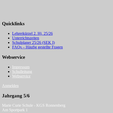
Quicklinks
Lehrerkürzel 2. Hj. 25/26
Unterrichtszeiten
Schulplaner 25/26 (SEK I)
FAQs – Häufig gestellte Fragen
Webservice
Impressum
Schulleitung
Webservice
Anmelden
Jahrgang 5/6
Marie Curie Schule - KGS Ronnenberg
Am Sportpark 1