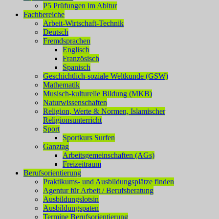
P5 Prüfungen im Abitur
Fachbereiche
Arbeit-Wirtschaft-Technik
Deutsch
Fremdsprachen
Englisch
Französisch
Spanisch
Geschichtlich-soziale Weltkunde (GSW)
Mathematik
Musisch-kulturelle Bildung (MKB)
Naturwissenschaften
Religion, Werte & Normen, Islamischer
Religionsunterricht
Sport
Sportkurs Surfen
Ganztag
Arbeitsgemeinschaften (AGs)
Freizeitraum
Berufsorientierung
Praktikums- und Ausbildungsplätze finden
Agentur für Arbeit / Berufsberatung
Ausbildungslotsin
Ausbildungspaten
Termine Berufsorientierung