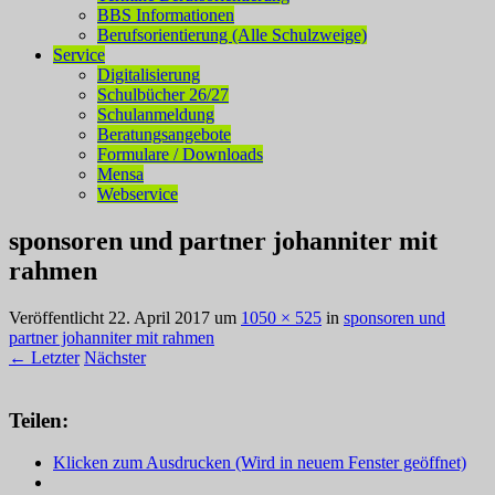
BBS Informationen
Berufsorientierung (Alle Schulzweige)
Service
Digitalisierung
Schulbücher 26/27
Schulanmeldung
Beratungsangebote
Formulare / Downloads
Mensa
Webservice
sponsoren und partner johanniter mit
rahmen
Veröffentlicht
22. April 2017
um
1050 × 525
in
sponsoren und
partner johanniter mit rahmen
← Letzter
Nächster
Teilen:
Klicken zum Ausdrucken (Wird in neuem Fenster geöffnet)