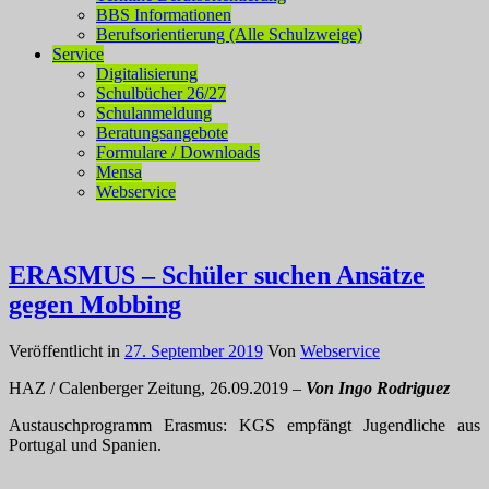
BBS Informationen
Berufsorientierung (Alle Schulzweige)
Service
Digitalisierung
Schulbücher 26/27
Schulanmeldung
Beratungsangebote
Formulare / Downloads
Mensa
Webservice
ERASMUS – Schüler suchen Ansätze
gegen Mobbing
Veröffentlicht in
27. September 2019
Von
Webservice
HAZ / Calenberger Zeitung, 26.09.2019 –
Von Ingo Rodriguez
Austauschprogramm Erasmus: KGS empfängt Jugendliche aus
Portugal und Spanien.