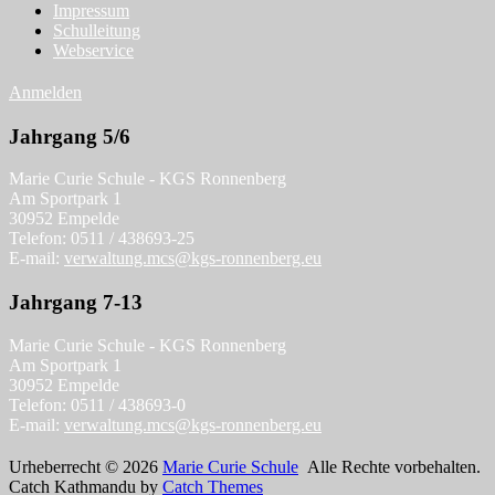
Impressum
Schulleitung
Webservice
Anmelden
Jahrgang 5/6
Marie Curie Schule - KGS Ronnenberg
Am Sportpark 1
30952 Empelde
Telefon: 0511 / 438693-25
E-mail:
verwaltung.mcs@kgs-ronnenberg.eu
Jahrgang 7-13
Marie Curie Schule - KGS Ronnenberg
Am Sportpark 1
30952 Empelde
Telefon: 0511 / 438693-0
E-mail:
verwaltung.mcs@kgs-ronnenberg.eu
Urheberrecht © 2026
Marie Curie Schule
Alle Rechte vorbehalten.
Catch Kathmandu by
Catch Themes