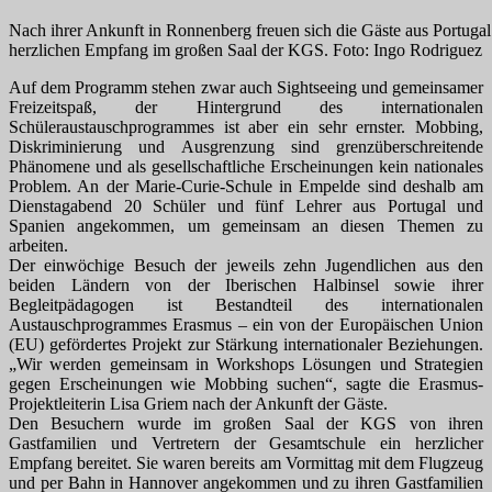
Nach ihrer Ankunft in Ronnenberg freuen sich die Gäste aus Portuga
herzlichen Empfang im großen Saal der KGS. Foto: Ingo Rodriguez
Auf dem Programm stehen zwar auch Sightseeing und gemeinsamer
Freizeitspaß, der Hintergrund des internationalen
Schüleraustauschprogrammes ist aber ein sehr ernster. Mobbing,
Diskriminierung und Ausgrenzung sind grenzüberschreitende
Phänomene und als gesellschaftliche Erscheinungen kein nationales
Problem. An der Marie-Curie-Schule in Empelde sind deshalb am
Dienstagabend 20 Schüler und fünf Lehrer aus Portugal und
Spanien angekommen, um gemeinsam an diesen Themen zu
arbeiten.
Der einwöchige Besuch der jeweils zehn Jugendlichen aus den
beiden Ländern von der Iberischen Halbinsel sowie ihrer
Begleitpädagogen ist Bestandteil des internationalen
Austauschprogrammes Erasmus – ein von der Europäischen Union
(EU) gefördertes Projekt zur Stärkung internationaler Beziehungen.
„Wir werden gemeinsam in Workshops Lösungen und Strategien
gegen Erscheinungen wie Mobbing suchen“, sagte die Erasmus-
Projektleiterin Lisa Griem nach der Ankunft der Gäste.
Den Besuchern wurde im großen Saal der KGS von ihren
Gastfamilien und Vertretern der Gesamtschule ein herzlicher
Empfang bereitet. Sie waren bereits am Vormittag mit dem Flugzeug
und per Bahn in Hannover angekommen und zu ihren Gastfamilien