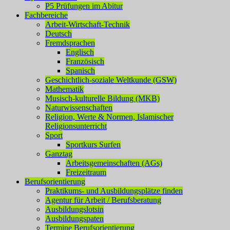
P5 Prüfungen im Abitur
Fachbereiche
Arbeit-Wirtschaft-Technik
Deutsch
Fremdsprachen
Englisch
Französisch
Spanisch
Geschichtlich-soziale Weltkunde (GSW)
Mathematik
Musisch-kulturelle Bildung (MKB)
Naturwissenschaften
Religion, Werte & Normen, Islamischer
Religionsunterricht
Sport
Sportkurs Surfen
Ganztag
Arbeitsgemeinschaften (AGs)
Freizeitraum
Berufsorientierung
Praktikums- und Ausbildungsplätze finden
Agentur für Arbeit / Berufsberatung
Ausbildungslotsin
Ausbildungspaten
Termine Berufsorientierung