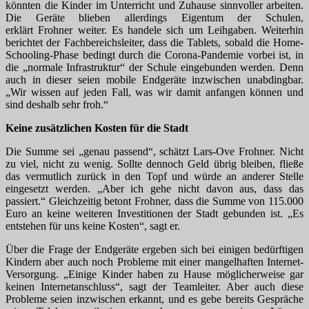
könnten die Kinder im Unterricht und Zuhause sinnvoller arbeiten.
Die Geräte blieben allerdings Eigentum der Schulen,
erklärt Frohner weiter. Es handele sich um Leihgaben. Weiterhin
berichtet der Fachbereichsleiter, dass die Tablets, sobald die Home-
Schooling-Phase bedingt durch die Corona-Pandemie vorbei ist, in
die „normale Infrastruktur“ der Schule eingebunden werden. Denn
auch in dieser seien mobile Endgeräte inzwischen unabdingbar.
„Wir wissen auf jeden Fall, was wir damit anfangen können und
sind deshalb sehr froh.“
Keine zusätzlichen Kosten für die Stadt
Die Summe sei „genau passend“, schätzt Lars-Ove Frohner. Nicht
zu viel, nicht zu wenig. Sollte dennoch Geld übrig bleiben, fließe
das vermutlich zurück in den Topf und würde an anderer Stelle
eingesetzt werden. „Aber ich gehe nicht davon aus, dass das
passiert.“ Gleichzeitig betont Frohner, dass die Summe von 115.000
Euro an keine weiteren Investitionen der Stadt gebunden ist. „Es
entstehen für uns keine Kosten“, sagt er.
Über die Frage der Endgeräte ergeben sich bei einigen bedürftigen
Kindern aber auch noch Probleme mit einer mangelhaften Internet-
Versorgung. „Einige Kinder haben zu Hause möglicherweise gar
keinen Internetanschluss“, sagt der Teamleiter. Aber auch diese
Probleme seien inzwischen erkannt, und es gebe bereits Gespräche