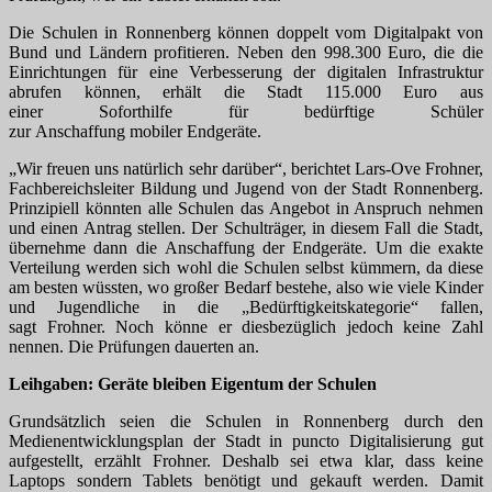
Die Schulen in
Ronnenberg
können doppelt vom
Digitalpakt
von
Bund und Ländern profitieren. Neben den 998.300 Euro, die die
Einrichtungen für eine Verbesserung der digitalen Infrastruktur
abrufen können, erhält die Stadt 115.000 Euro aus
einer
Soforthilfe
für bedürftige Schüler
zur
Anschaffung
mobiler
Endgeräte
.
„Wir freuen uns natürlich sehr darüber“, berichtet
Lars-Ove Frohner
,
Fachbereichsleiter Bildung und Jugend von der Stadt
Ronnenberg
.
Prinzipiell könnten alle Schulen das Angebot in Anspruch nehmen
und einen Antrag stellen. Der Schulträger, in diesem Fall die Stadt,
übernehme dann die
Anschaffung
der
Endgeräte
. Um die exakte
Verteilung werden sich wohl die Schulen selbst kümmern, da diese
am besten wüssten, wo großer Bedarf bestehe, also wie viele Kinder
und Jugendliche in die „Bedürftigkeitskategorie“ fallen,
sagt
Frohner
. Noch könne er diesbezüglich jedoch keine Zahl
nennen. Die Prüfungen dauerten an.
Leihgaben: Geräte bleiben Eigentum der Schulen
Grundsätzlich seien die Schulen in Ronnenberg durch den
Medienentwicklungsplan der Stadt in puncto Digitalisierung gut
aufgestellt, erzählt Frohner. Deshalb sei etwa klar, dass keine
Laptops sondern Tablets benötigt und gekauft werden. Damit