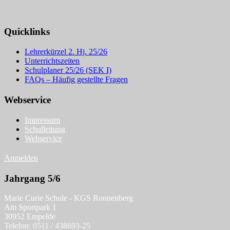
Quicklinks
Lehrerkürzel 2. Hj. 25/26
Unterrichtszeiten
Schulplaner 25/26 (SEK I)
FAQs – Häufig gestellte Fragen
Webservice
Impressum
Schulleitung
Webservice
Anmelden
Jahrgang 5/6
Marie Curie Schule - KGS Ronnenberg
Am Sportpark 1
30952 Empelde
Telefon: 0511 / 438693-25