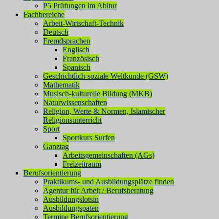
P5 Prüfungen im Abitur
Fachbereiche
Arbeit-Wirtschaft-Technik
Deutsch
Fremdsprachen
Englisch
Französisch
Spanisch
Geschichtlich-soziale Weltkunde (GSW)
Mathematik
Musisch-kulturelle Bildung (MKB)
Naturwissenschaften
Religion, Werte & Normen, Islamischer
Religionsunterricht
Sport
Sportkurs Surfen
Ganztag
Arbeitsgemeinschaften (AGs)
Freizeitraum
Berufsorientierung
Praktikums- und Ausbildungsplätze finden
Agentur für Arbeit / Berufsberatung
Ausbildungslotsin
Ausbildungspaten
Termine Berufsorientierung