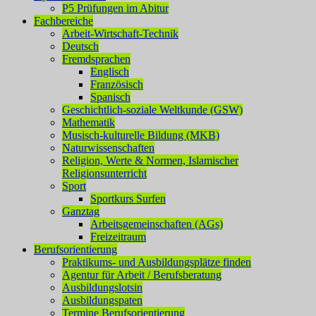
P5 Prüfungen im Abitur
Fachbereiche
Arbeit-Wirtschaft-Technik
Deutsch
Fremdsprachen
Englisch
Französisch
Spanisch
Geschichtlich-soziale Weltkunde (GSW)
Mathematik
Musisch-kulturelle Bildung (MKB)
Naturwissenschaften
Religion, Werte & Normen, Islamischer
Religionsunterricht
Sport
Sportkurs Surfen
Ganztag
Arbeitsgemeinschaften (AGs)
Freizeitraum
Berufsorientierung
Praktikums- und Ausbildungsplätze finden
Agentur für Arbeit / Berufsberatung
Ausbildungslotsin
Ausbildungspaten
Termine Berufsorientierung