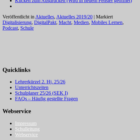
Klicken zum Ausdrucken (Wird in neuem Fenster geöffnet)
Veröffentlicht in
Aktuelles
,
Aktuelles 2019/20
|
Markiert
Digitalisierung
,
DigitalPakt
,
Macht
,
Medien
,
Mobiles Lernen
,
Podcast
,
Schule
Quicklinks
Lehrerkürzel 2. Hj. 25/26
Unterrichtszeiten
Schulplaner 25/26 (SEK I)
FAQs – Häufig gestellte Fragen
Webservice
Impressum
Schulleitung
Webservice