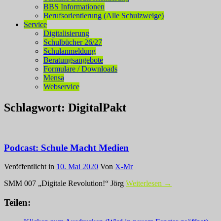
BBS Informationen
Berufsorientierung (Alle Schulzweige)
Service
Digitalisierung
Schulbücher 26/27
Schulanmeldung
Beratungsangebote
Formulare / Downloads
Mensa
Webservice
Schlagwort:
DigitalPakt
Podcast: Schule Macht Medien
Veröffentlicht in
10. Mai 2020
Von
X-Mr
SMM 007 „Digitale Revolution!“ Jörg
Weiterlesen →
Teilen: