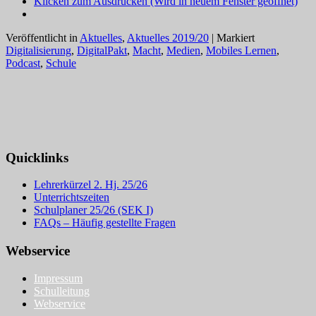
Klicken zum Ausdrucken (Wird in neuem Fenster geöffnet)
Veröffentlicht in
Aktuelles
,
Aktuelles 2019/20
|
Markiert
Digitalisierung
,
DigitalPakt
,
Macht
,
Medien
,
Mobiles Lernen
,
Podcast
,
Schule
Quicklinks
Lehrerkürzel 2. Hj. 25/26
Unterrichtszeiten
Schulplaner 25/26 (SEK I)
FAQs – Häufig gestellte Fragen
Webservice
Impressum
Schulleitung
Webservice