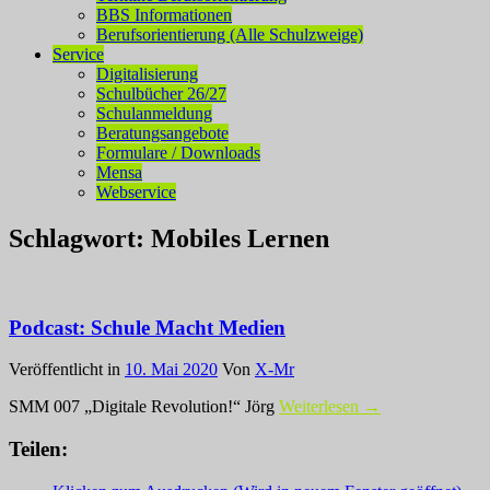
BBS Informationen
Berufsorientierung (Alle Schulzweige)
Service
Digitalisierung
Schulbücher 26/27
Schulanmeldung
Beratungsangebote
Formulare / Downloads
Mensa
Webservice
Schlagwort:
Mobiles Lernen
Podcast: Schule Macht Medien
Veröffentlicht in
10. Mai 2020
Von
X-Mr
SMM 007 „Digitale Revolution!“ Jörg
Weiterlesen →
Teilen: