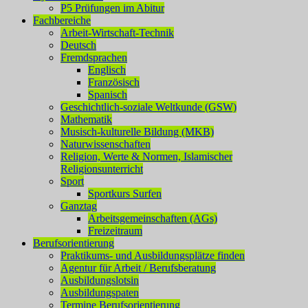
P5 Prüfungen im Abitur
Fachbereiche
Arbeit-Wirtschaft-Technik
Deutsch
Fremdsprachen
Englisch
Französisch
Spanisch
Geschichtlich-soziale Weltkunde (GSW)
Mathematik
Musisch-kulturelle Bildung (MKB)
Naturwissenschaften
Religion, Werte & Normen, Islamischer
Religionsunterricht
Sport
Sportkurs Surfen
Ganztag
Arbeitsgemeinschaften (AGs)
Freizeitraum
Berufsorientierung
Praktikums- und Ausbildungsplätze finden
Agentur für Arbeit / Berufsberatung
Ausbildungslotsin
Ausbildungspaten
Termine Berufsorientierung