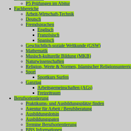
P5 Prüfungen im Abitur
Fachbereiche
Arbeit-Wirtschaft-Technik
Deutsch
Fremdsprachen
Englisch
Französisch
Spanisch
Geschichtlich-soziale Weltkunde (GSW)
Mathematik
Musisch-kulturelle Bildung (MKB)
Naturwissenschaften
Religion, Werte & Normen, Islamischer Religionsunterri
Sport
Sportkurs Surfen
Ganztag
Arbeitsgemeinschaften (AGs)
Freizeitraum
Berufsorientierung
Praktikums- und Ausbildungsplätze finden
Agentur für Arbeit / Berufsberatung
Ausbildungslotsin
Ausbildungspaten
Termine Berufsorientierung
BBS Informationen