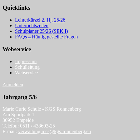
Quicklinks
Lehrerkürzel 2. Hj. 25/26
Unterrichtszeiten
Schulplaner 25/26 (SEK I)
FAQs – Häufig gestellte Fragen
Webservice
Impressum
Schulleitung
Webservice
Anmelden
Jahrgang 5/6
Marie Curie Schule - KGS Ronnenberg
Am Sportpark 1
30952 Empelde
Telefon: 0511 / 438693-25
E-mail:
verwaltung.mcs@kgs-ronnenberg.eu