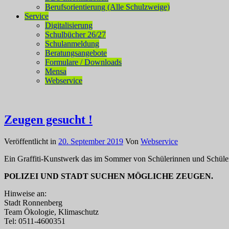
Berufsorientierung (Alle Schulzweige)
Service
Digitalisierung
Schulbücher 26/27
Schulanmeldung
Beratungsangebote
Formulare / Downloads
Mensa
Webservice
Zeugen gesucht !
Veröffentlicht in
20. September 2019
Von
Webservice
Ein Graffiti-Kunstwerk das im Sommer von Schülerinnen und Schülern 
POLIZEI UND STADT SUCHEN MÖGLICHE ZEUGEN.
Hinweise an:
Stadt Ronnenberg
Team Ökologie, Klimaschutz
Tel: 0511-4600351