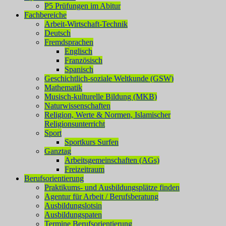
P5 Prüfungen im Abitur
Fachbereiche
Arbeit-Wirtschaft-Technik
Deutsch
Fremdsprachen
Englisch
Französisch
Spanisch
Geschichtlich-soziale Weltkunde (GSW)
Mathematik
Musisch-kulturelle Bildung (MKB)
Naturwissenschaften
Religion, Werte & Normen, Islamischer
Religionsunterricht
Sport
Sportkurs Surfen
Ganztag
Arbeitsgemeinschaften (AGs)
Freizeitraum
Berufsorientierung
Praktikums- und Ausbildungsplätze finden
Agentur für Arbeit / Berufsberatung
Ausbildungslotsin
Ausbildungspaten
Termine Berufsorientierung