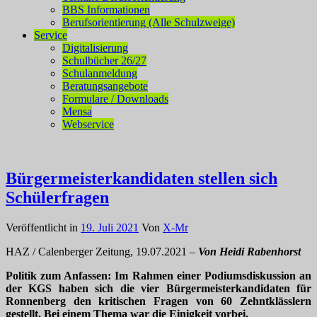
BBS Informationen
Berufsorientierung (Alle Schulzweige)
Service
Digitalisierung
Schulbücher 26/27
Schulanmeldung
Beratungsangebote
Formulare / Downloads
Mensa
Webservice
Bürgermeisterkandidaten stellen sich
Schülerfragen
Veröffentlicht in
19. Juli 2021
Von
X-Mr
HAZ / Calenberger Zeitung, 19.07.2021 –
Von Heidi Rabenhorst
Politik zum Anfassen: Im Rahmen einer Podiumsdiskussion an
der KGS haben sich die vier Bürgermeisterkandidaten für
Ronnenberg den kritischen Fragen von 60 Zehntklässlern
gestellt. Bei einem Thema war die Einigkeit vorbei.