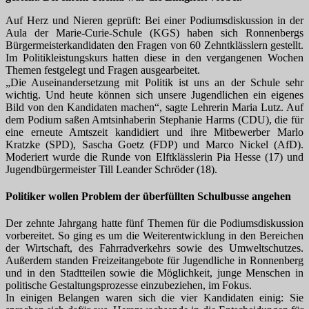
Auf Herz und Nieren geprüft: Bei einer Podiumsdiskussion in der
Aula der Marie-Curie-Schule (KGS) haben sich Ronnenbergs
Bürgermeisterkandidaten den Fragen von 60 Zehntklässlern gestellt.
Im Politikleistungskurs hatten diese in den vergangenen Wochen
Themen festgelegt und Fragen ausgearbeitet.
„Die Auseinandersetzung mit Politik ist uns an der Schule sehr
wichtig. Und heute können sich unsere Jugendlichen ein eigenes
Bild von den Kandidaten machen“, sagte Lehrerin Maria Lutz. Auf
dem Podium saßen Amtsinhaberin Stephanie Harms (CDU), die für
eine erneute Amtszeit kandidiert und ihre Mitbewerber Marlo
Kratzke (SPD), Sascha Goetz (FDP) und Marco Nickel (AfD).
Moderiert wurde die Runde von Elftklässlerin Pia Hesse (17) und
Jugendbürgermeister Till Leander Schröder (18).
Politiker wollen Problem der überfüllten Schulbusse angehen
Der zehnte Jahrgang hatte fünf Themen für die Podiumsdiskussion
vorbereitet. So ging es um die Weiterentwicklung in den Bereichen
der Wirtschaft, des Fahrradverkehrs sowie des Umweltschutzes.
Außerdem standen Freizeitangebote für Jugendliche in Ronnenberg
und in den Stadtteilen sowie die Möglichkeit, junge Menschen in
politische Gestaltungsprozesse einzubeziehen, im Fokus.
In einigen Belangen waren sich die vier Kandidaten einig: Sie