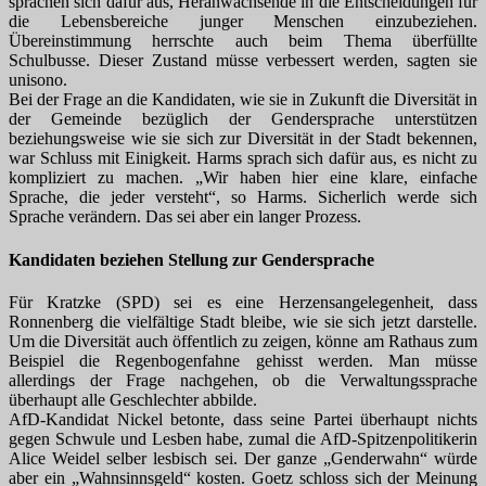
sprachen sich dafür aus, Heranwachsende in die Entscheidungen für
die Lebensbereiche junger Menschen einzubeziehen.
Übereinstimmung herrschte auch beim Thema überfüllte
Schulbusse. Dieser Zustand müsse verbessert werden, sagten sie
unisono.
Bei der Frage an die Kandidaten, wie sie in Zukunft die Diversität in
der Gemeinde bezüglich der Gendersprache unterstützen
beziehungsweise wie sie sich zur Diversität in der Stadt bekennen,
war Schluss mit Einigkeit. Harms sprach sich dafür aus, es nicht zu
kompliziert zu machen. „Wir haben hier eine klare, einfache
Sprache, die jeder versteht“, so Harms. Sicherlich werde sich
Sprache verändern. Das sei aber ein langer Prozess.
Kandidaten beziehen Stellung zur Gendersprache
Für Kratzke (SPD) sei es eine Herzensangelegenheit, dass
Ronnenberg die vielfältige Stadt bleibe, wie sie sich jetzt darstelle.
Um die Diversität auch öffentlich zu zeigen, könne am Rathaus zum
Beispiel die Regenbogenfahne gehisst werden. Man müsse
allerdings der Frage nachgehen, ob die Verwaltungssprache
überhaupt alle Geschlechter abbilde.
AfD-Kandidat Nickel betonte, dass seine Partei überhaupt nichts
gegen Schwule und Lesben habe, zumal die AfD-Spitzenpolitikerin
Alice Weidel selber lesbisch sei. Der ganze „Genderwahn“ würde
aber ein „Wahnsinnsgeld“ kosten. Goetz schloss sich der Meinung