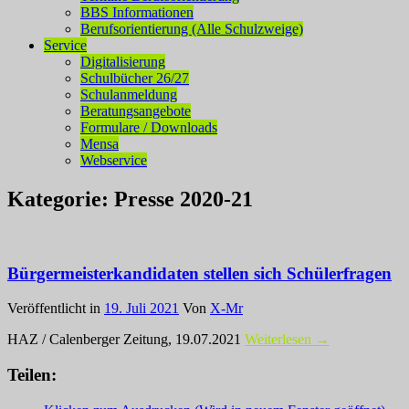
BBS Informationen
Berufsorientierung (Alle Schulzweige)
Service
Digitalisierung
Schulbücher 26/27
Schulanmeldung
Beratungsangebote
Formulare / Downloads
Mensa
Webservice
Kategorie:
Presse 2020-21
Bürgermeisterkandidaten stellen sich Schülerfragen
Veröffentlicht in
19. Juli 2021
Von
X-Mr
HAZ / Calenberger Zeitung, 19.07.2021
Weiterlesen →
Teilen: