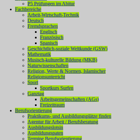
P5 Prüfungen im Abitur
Fachbereiche
Arbeit-Wirtschaft-Technik
Deutsch
Fremdsprachen
Englisch
Französisch
Spanisch
Geschichtlich-soziale Weltkunde (GSW)
Mathematik
Musisch-kulturelle Bildung (MKB)
Naturwissenschaften
Religion, Werte & Normen, Islamischer
Religionsunterricht
Sport
Sportkurs Surfen
Ganztag
Arbeitsgemeinschaften (AGs)
Freizeitraum
Berufsorientierung
Praktikums- und Ausbildungsplätze finden
Agentur für Arbeit / Berufsberatung
Ausbildungslotsin
Ausbildungspaten
Termine Berufsorientierung